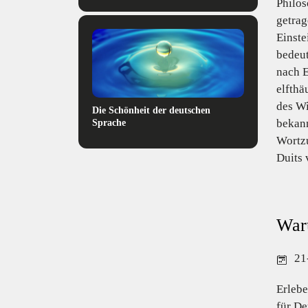
Philos
getrag
Einste
bedeut
nach E
elfthä
des Wi
Die Schönheit der deutschen
bekann
Sprache
Wortzu
Duits 
Waru
21
Erlebe
für De