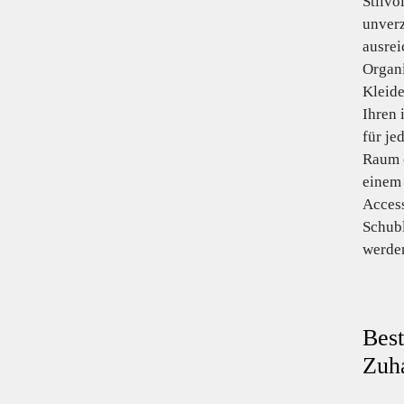
Stilvo
unverz
ausrei
Organi
Kleide
Ihren 
für je
Raum o
einem
Access
Schubl
werden
Best
Zuh