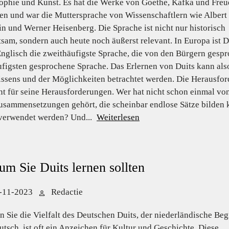
ophie und Kunst. Es hat die Werke von Goethe, Kafka und Freu
en und war die Muttersprache von Wissenschaftlern wie Albert
in und Werner Heisenberg. Die Sprache ist nicht nur historisch
sam, sondern auch heute noch äußerst relevant. In Europa ist D
nglisch die zweithäufigste Sprache, die von den Bürgern gespro
ufigsten gesprochene Sprache. Das Erlernen von Duits kann also
ssens und der Möglichkeiten betrachtet werden. Die Herausford
t für seine Herausforderungen. Wer hat nicht schon einmal vo
sammensetzungen gehört, die scheinbar endlose Sätze bilden k
verwendet werden? Und...
Weiterlesen
m Sie Duits lernen sollten
-11-2023
Redactie
n Sie die Vielfalt des Deutschen Duits, der niederländische Beg
utsch, ist oft ein Anzeichen für Kultur und Geschichte. Diese