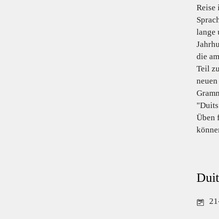
Reise 
Sprach
lange 
Jahrhu
die am
Teil z
neuen 
Gramma
"Duits
Üben f
können
Duit
21