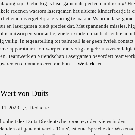
tdaging zijn. Gelukkig is lasergamen de perfecte oplossing! Hie
nkele redenen waarom lasergamen het ultieme kinderfeestje is e
m het een onvergetelijke ervaring te maken. Waarom lasergam
ur en lasergamen biedt precies dat. Met spannende missies, hi
al is ontworpen voor actie, voelen kinderen zich als echte act
ig veilig. In tegenstelling tot paintball is er geen fysiek conta
ame-apparatuur is ontworpen om veilig en gebruiksvriendelijk 
ken. Teamwerk en Vriendschap Lasergamen bevordert teamwor
giseren en communiceren om hun ...
Weiterlesen
Wert von Duits
-11-2023
Redactie
hönheit des Duits Die deutsche Sprache, oder wie es in den
landen oft genannt wird - 'Duits', ist eine Sprache der Wissensc