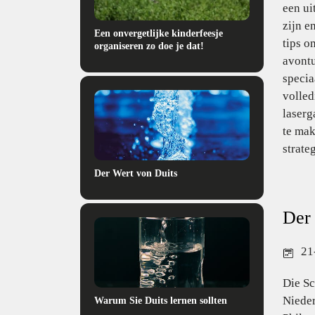
een ui
zijn e
Een onvergetlijke kinderfeesje
tips o
organiseren zo doe je dat!
avontu
specia
volled
laserg
te ma
strate
Der Wert von Duits
Der 
21
Die Sc
Nieder
Warum Sie Duits lernen sollten