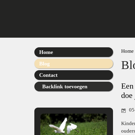
Home
Home
Bl
Blog
Contact
Een 
Backlink toevoegen
doe 
05
Kinder
ouders