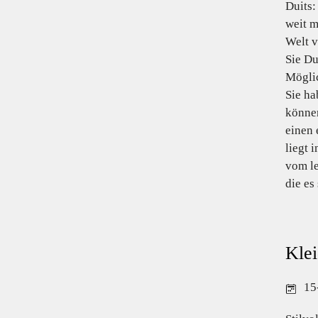
Duits:
weit m
Welt v
Sie Du
Möglic
Sie ha
können
einen 
liegt 
vom le
die es
Klei
15