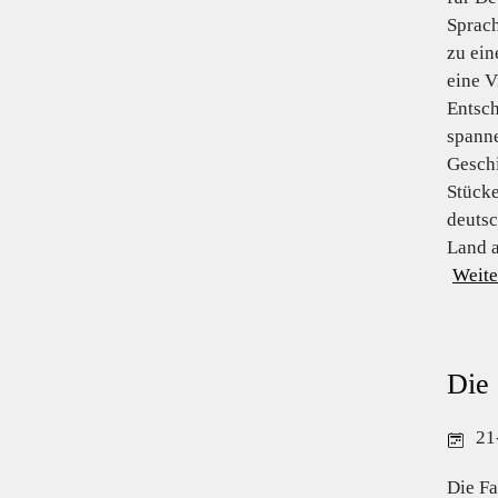
Sprach
zu ein
eine V
Entsch
spanne
Geschi
Stücke
deutsc
Land a
Weite
Die 
21
Die Fa