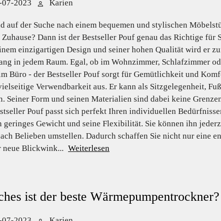
-07-2023
Karien
nd auf der Suche nach einem bequemen und stylischen Möbelst
r Zuhause? Dann ist der Bestseller Pouf genau das Richtige für S
inem einzigartigen Design und seiner hohen Qualität wird er z
fang in jedem Raum. Egal, ob im Wohnzimmer, Schlafzimmer od
im Büro - der Bestseller Pouf sorgt für Gemütlichkeit und Komfo
vielseitige Verwendbarkeit aus. Er kann als Sitzgelegenheit, Fuß
. Seiner Form und seinen Materialien sind dabei keine Grenzen 
stseller Pouf passt sich perfekt Ihren individuellen Bedürfnissen
in geringes Gewicht und seine Flexibilität. Sie können ihn jede
ach Belieben umstellen. Dadurch schaffen Sie nicht nur eine 
 neue Blickwink...
Weiterlesen
ches ist der beste Wärmepumpentrockner?
-07-2023
Karien