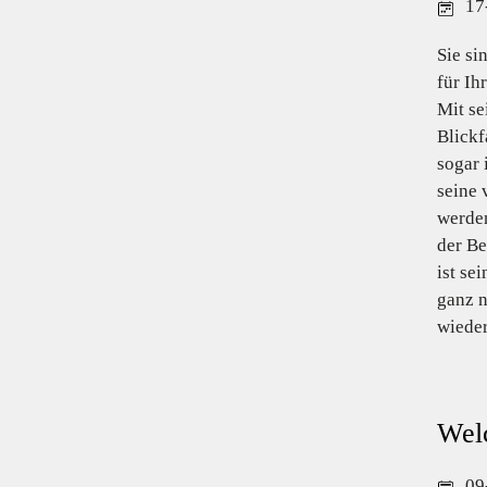
17
Sie si
für Ih
Mit se
Blick
sogar 
seine 
werden
der Be
ist se
ganz n
wieder
Wel
09