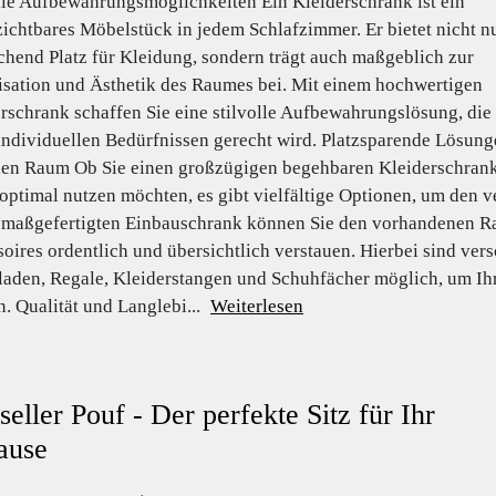
lle Aufbewahrungsmöglichkeiten Ein Kleiderschrank ist ein
ichtbares Möbelstück in jedem Schlafzimmer. Er bietet nicht n
chend Platz für Kleidung, sondern trägt auch maßgeblich zur
sation und Ästhetik des Raumes bei. Mit einem hochwertigen
rschrank schaffen Sie eine stilvolle Aufbewahrungslösung, die
individuellen Bedürfnissen gerecht wird. Platzsparende Lösun
den Raum Ob Sie einen großzügigen begehbaren Kleiderschrank
ptimal nutzen möchten, es gibt vielfältige Optionen, um den v
 maßgefertigten Einbauschrank können Sie den vorhandenen Ra
oires ordentlich und übersichtlich verstauen. Hierbei sind ve
aden, Regale, Kleiderstangen und Schuhfächer möglich, um Ih
. Qualität und Langlebi...
Weiterlesen
seller Pouf - Der perfekte Sitz für Ihr
ause